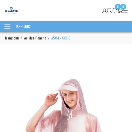
0
0
DANH MỤC
Trang chủ
Áo Mưa Poncho
A584 - GDH3