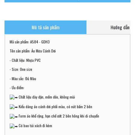
Mô tả sản phẩm
Hướng dẫn ch
Mã sản phẩm: A584 - GDH3
Tên sản phẩm: Áo Mưa Cánh Dơi
- Chất liệu: Nhựa PVC
- Size: One size
- Màu sắc: Đủ Màu
- Ưu điểm:
Chất liệu dày dặn, mềm dẻo, không mùi
Kiểu dáng áo cánh dơi phối màu, có nút bấm 2 bên
Form áo khổ rộng, hạn chế ướt 2 bên hông khi di chuyển
Có bao túi xách đi kèm