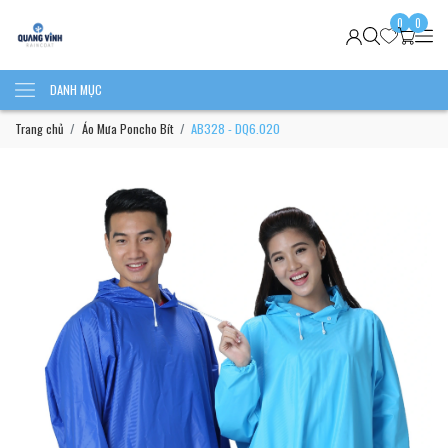
0
0
DANH MỤC
Trang chủ
Áo Mưa Poncho Bít
AB328 - DQ6.020