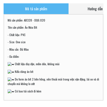
Mô tả sản phẩm
Hướng dẫn ch
Mã sản phẩm: AB328 - DQ6.020
Tên sản phẩm: Áo Mưa Bít
- Chất liệu: PVC
- Size: One size
- Màu sắc: Đủ Màu
- Ưu điểm:
Chất liệu dày dặn, mềm dẻo, không mùi
Kiểu dáng áo bít
Do form áo bít 2 bên hông, nên thoải mái trong việc vận động, lái xe và di
chuyển mà không lo ướt
Có bao túi xách đi kèm