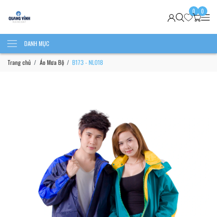
0
0
DANH MỤC
Trang chủ
Áo Mưa Bộ
B173 - NL018