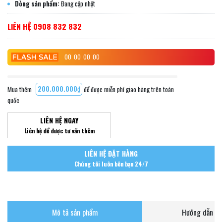
Dòng sản phẩm:
Đang cập nhật
LIÊN HỆ 0908 832 832
00
00
00
00
Mua thêm
200.000.000₫
để được miễn phí giao hàng trên toàn
quốc
LIÊN HỆ NGAY
Liên hệ để được tư vấn thêm
LIÊN HỆ ĐẶT HÀNG
Chúng tôi luôn bên bạn 24/7
Mô tả sản phẩm
Hướng dẫn ch