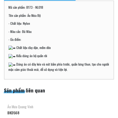
Mã sản phẩm: B173 - NL018
Tên sản phẩm: Áo Mưa Bộ
- Chất liệu: Nylon
- Màu sắc: Đủ Màu
- Ưu điểm:
Chất liệu dày dặn, mềm dẻo
Kiểu dáng áo bộ quần rời
Dáng áo có dây kéo và nút bấm phía trước, quần lưng thun, tạo cho người
mặc cảm giác thoải mái, dễ sử dụng và tiện lợi.
Sản phẩm liên quan
Áo Mưa Quang Vinh
BKD568