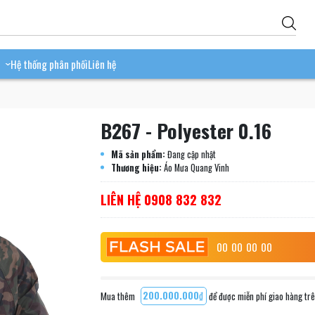
Hệ thống phân phối
Liên hệ
›
B267 - Polyester 0.16
Mã sản phẩm:
Đang cập nhật
Thương hiệu:
Áo Mưa Quang Vinh
LIÊN HỆ 0908 832 832
00
00
00
00
Mua thêm
200.000.000₫
để được miễn phí giao hàng tr