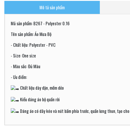
Mô tả sản phẩm
Mã sản phẩm: B267 - Polyester 0.16
Tên sản phẩm: Áo Mưa Bộ
- Chất liệu: Polyester - PVC
- Size: One size
- Màu sắc: Đủ Màu
- Ưu điểm:
Chất liệu dày dặn, mềm dẻo
Kiểu dáng áo bộ quần rời
Dáng áo có dây kéo và nút bấm phía trước, quần lưng thun, tạo cho 