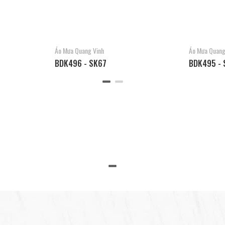
Áo Mưa Quang Vinh
Áo Mưa Quang
BDK496 - SK67
BDK495 - 