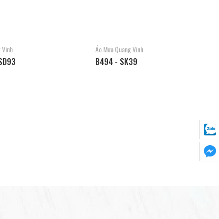
 Vinh
Áo Mưa Quang Vinh
SD93
B494 - SK39