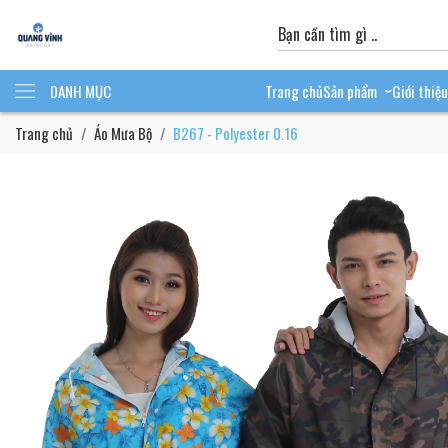
DANH MỤC
Trang chủ
Sản phẩm
Giới thiệu
›
Trang chủ
Áo Mưa Bộ
B267 - Polyester 0.16