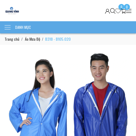
0
0
DANH MỤC
Trang chủ
Áo Mưa Bộ
B318 - B105.020