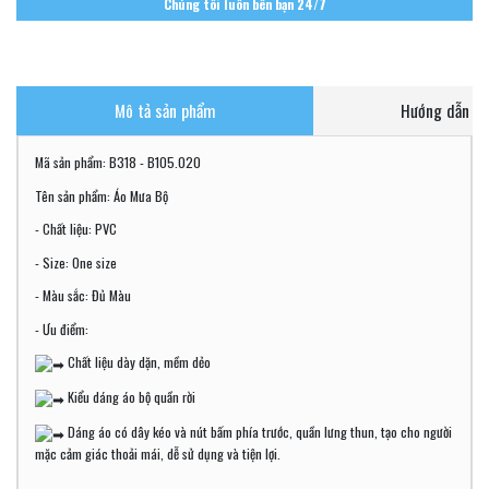
Chúng tôi luôn bên bạn 24/7
Mô tả sản phẩm
Hướng dẫn ch
Mã sản phẩm: B318 - B105.020
Tên sản phẩm: Áo Mưa Bộ
- Chất liệu: PVC
- Size: One size
- Màu sắc: Đủ Màu
- Ưu điểm:
Chất liệu dày dặn, mềm dẻo
Kiểu dáng áo bộ quần rời
Dáng áo có dây kéo và nút bấm phía trước, quần lưng thun, tạo cho người
mặc cảm giác thoải mái, dễ sử dụng và tiện lợi.