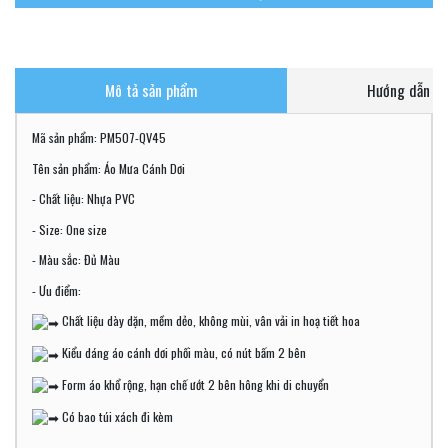
Mô tả sản phẩm
Hướng dẫn ch
Mã sản phẩm: PM507-QV45
Tên sản phẩm: Áo Mưa Cánh Dơi
- Chất liệu: Nhựa PVC
- Size: One size
- Màu sắc: Đủ Màu
- Ưu điểm:
Chất liệu dày dặn, mềm dẻo, không mùi, vân vải in hoạ tiết hoa
Kiểu dáng áo cánh dơi phối màu, có nút bấm 2 bên
Form áo khổ rộng, hạn chế ướt 2 bên hông khi di chuyển
Có bao túi xách đi kèm