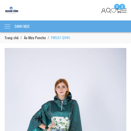
0
0
DANH MỤC
Trang chủ
Áo Mưa Poncho
PM507-QV45