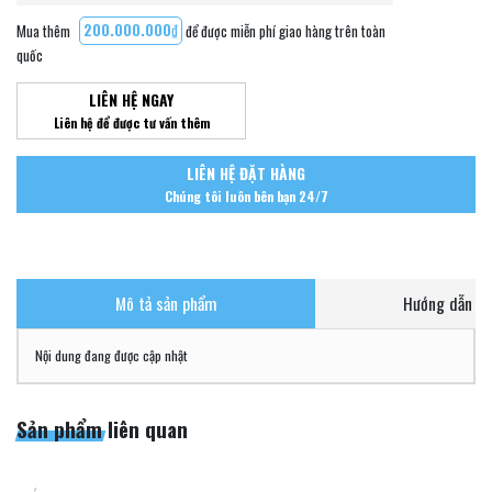
Mua thêm
200.000.000₫
để được miễn phí giao hàng trên toàn
quốc
LIÊN HỆ NGAY
Liên hệ để được tư vấn thêm
LIÊN HỆ ĐẶT HÀNG
Chúng tôi luôn bên bạn 24/7
Mô tả sản phẩm
Hướng dẫn ch
Nội dung đang được cập nhật
Sản phẩm liên quan