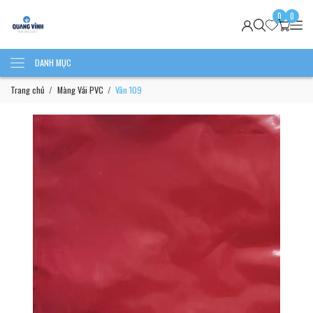
0
0
DANH MỤC
Trang chủ
Màng Vải PVC
Vân 109