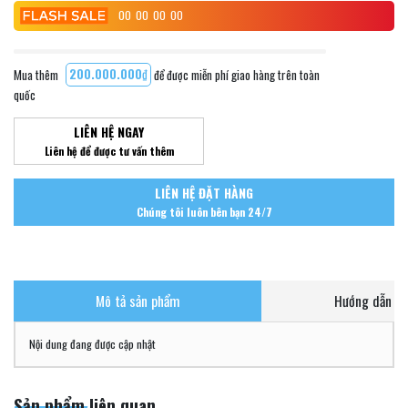
00
00
00
00
Mua thêm
200.000.000₫
để được miễn phí giao hàng trên toàn
quốc
LIÊN HỆ NGAY
Liên hệ để được tư vấn thêm
LIÊN HỆ ĐẶT HÀNG
Chúng tôi luôn bên bạn 24/7
Mô tả sản phẩm
Hướng dẫn ch
Nội dung đang được cập nhật
Sản phẩm liên quan