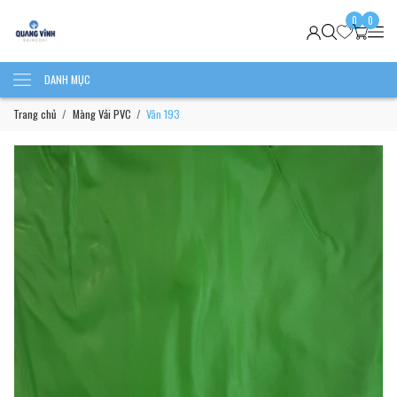
0
0
DANH MỤC
Trang chủ
Màng Vải PVC
Vân 193