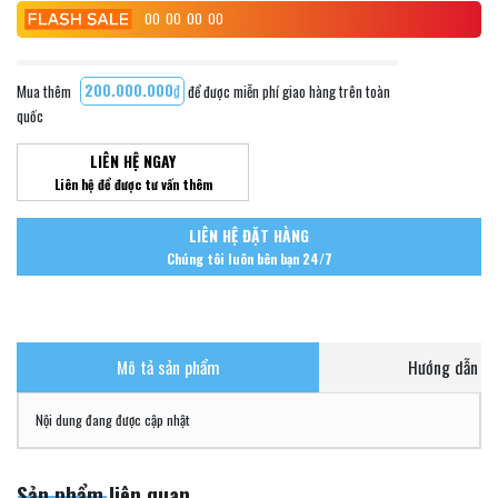
00
00
00
00
Mua thêm
200.000.000₫
để được miễn phí giao hàng trên toàn
quốc
LIÊN HỆ NGAY
Liên hệ để được tư vấn thêm
LIÊN HỆ ĐẶT HÀNG
Chúng tôi luôn bên bạn 24/7
Mô tả sản phẩm
Hướng dẫn ch
Nội dung đang được cập nhật
Sản phẩm liên quan