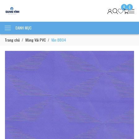
0
0
DANH MỤC
Trang chủ
Màng Vải PVC
Vân BB04