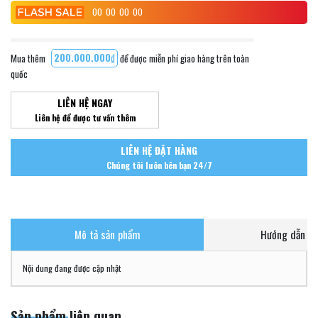
00
00
00
00
Mua thêm
200.000.000₫
để được miễn phí giao hàng trên toàn
quốc
LIÊN HỆ NGAY
Liên hệ để được tư vấn thêm
LIÊN HỆ ĐẶT HÀNG
Chúng tôi luôn bên bạn 24/7
Mô tả sản phẩm
Hướng dẫn ch
Nội dung đang được cập nhật
Sản phẩm liên quan