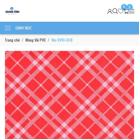
0
0
DANH MỤC
Trang chủ
Màng Vải PVC
Vân QV10-OCB